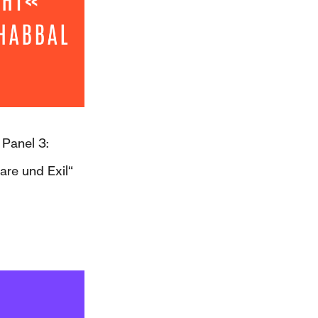
Panel 3:
are und Exil“