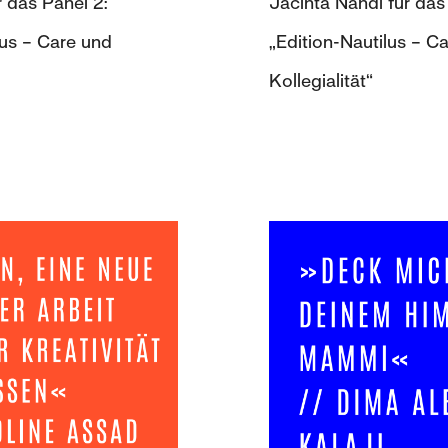
r das Panel 2:
Jacinta Nandi für das
lus – Care und
„Edition-Nautilus – C
Kollegialität“