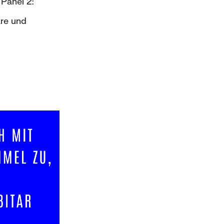
 Panel 2:
are und