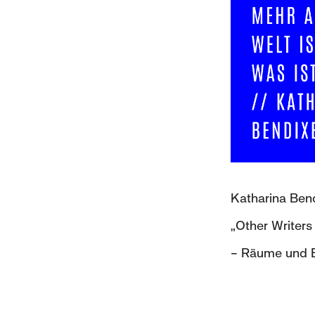
Katharina Bend
„Other Writer
– Räume und B