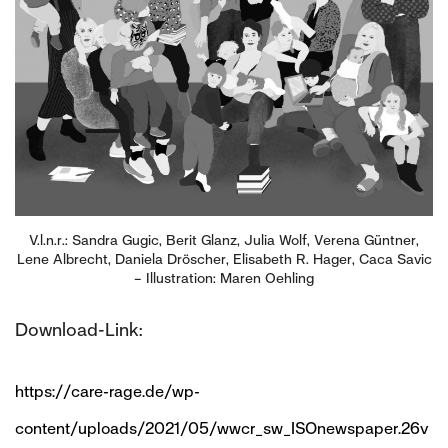
V.l.n.r.: Sandra Gugic, Berit Glanz, Julia Wolf, Verena Güntner,
Lene Albrecht, Daniela Dröscher, Elisabeth R. Hager, Caca Savic
– Illustration: Maren Oehling
Download-Link:
https://care-rage.de/wp-
content/uploads/2021/05/wwcr_sw_ISOnewspaper.26v